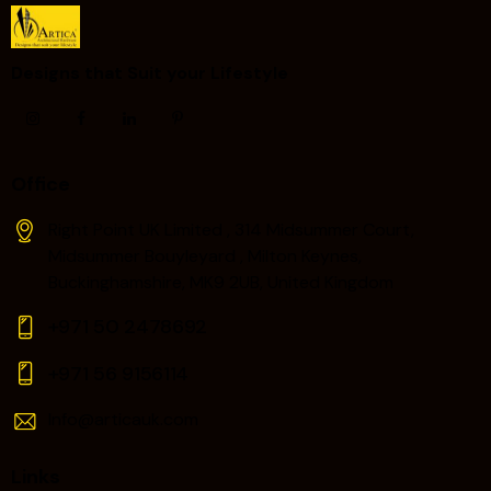
Designs that Suit your Lifestyle ​
Office
Right Point UK Limited , 314 Midsummer Court,
Midsummer Bouyleyard , Milton Keynes,
Buckinghamshire, MK9 2UB, United Kingdom
+971 50 2478692
+971 56 9156114‬
Info@articauk.com
Links