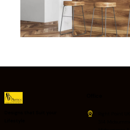
Office
Designs that Suit your
Right Point UK
Lifestyle ​
314 Midsumme