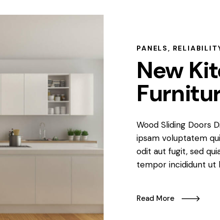
PANELS
,
RELIABILIT
New Ki
Furnitu
Wood Sliding Doors D
ipsam voluptatem qui
odit aut fugit, sed qu
tempor incididunt ut 
Read More