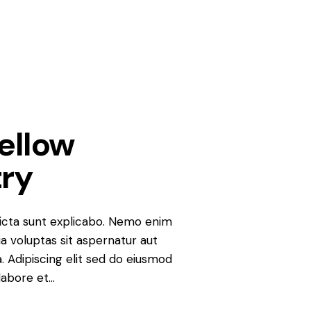
Yellow
ry
icta sunt explicabo. Nemo enim
a voluptas sit aspernatur aut
ia. Adipiscing elit sed do eiusmod
labore et…