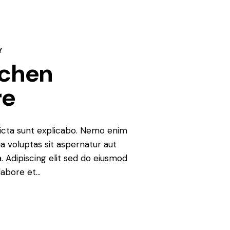
Y
tchen
re
icta sunt explicabo. Nemo enim
a voluptas sit aspernatur aut
ia. Adipiscing elit sed do eiusmod
labore et…