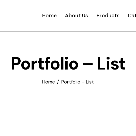
Home
About Us
Products
Ca
Portfolio – List
Home
Portfolio – List