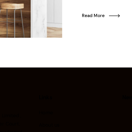
Read More
Links
New
Home
 Limited ,
r Court,
About us